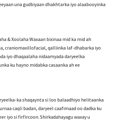
abeeyaan una gudbiyaan dhakhtarka iyo alaabooyinka
ha & Xoolaha Waxaan bixinaa mid ka mid ah
, craniomaxillofacial, qalliinka laf-dhabarka iyo
kada iyo dhaqaalaha nidaamyada daryeelka
unka ku hayno midabka casaanka ah ee
ryeelka-ka shaqaynta si loo balaadhiyo helitaanka
rnaa caqli badan, daryeel caafimaad oo dadka ku
r iyo si firfircoon. Shirkadahayagu waxay u