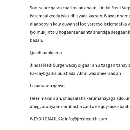
Soo-saare qalab caafimaad ahaan, Jindal Medi Su
isticmaalkeeda isku-dhisyada kacsan. Waxaan same
alaabooyin kala duwan si loo yareeyo isticmaalka
iyo muujinta u hogaansanaanta sharciga deegaank
badan.
Qaadhaankeena
Jindal Medi Surge waxay si gaar ah u taagan tahay
ka-qaybgalka bulshada. Akhri wax dheeraad ah
Iskaa wax u qabso
Heer maxalli ah, shaqaalaha xarumahayaga adduunk
dhiig, ururiyaan dambiisha cunto ee qoysaska baa
WEYDII EMAILKA: info@jmshealth.com