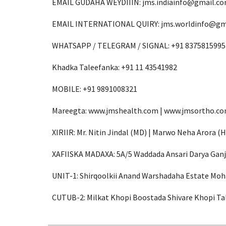
EMAIL GUDAHA WEYDIIIN: jms.indiainfo@gmail.c
EMAIL INTERNATIONAL QUIRY: jms.worldinfo@gm
WHATSAPP / TELEGRAM / SIGNAL: +91 8375815995
Khadka Taleefanka: +91 11 43541982
MOBILE: +91 9891008321
Mareegta: www.jmshealth.com | www.jmsortho.c
XIRIIR: Mr. Nitin Jindal (MD) | Marwo Neha Arora 
XAFIISKA MADAXA: 5A/5 Waddada Ansari Darya Ganj 
UNIT-1: Shirqoolkii Anand Warshadaha Estate Moh
CUTUB-2: Milkat Khopi Boostada Shivare Khopi Ta