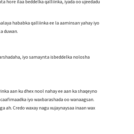
a hore ilaa beddelka qalliinka, iyada oo ujeedadu
aalaya hababka qalliinka ee la aaminsan yahay iyo
la duwan.
arshadaha, iyo samaynta isbeddelka nolosha
inka aan ku dhex nool nahay ee aan ka shaqeyno
o caafimaadka iyo waxbarashada oo wanaagsan.
iga ah. Credo waxay nagu xujaynaysaa inaan wax