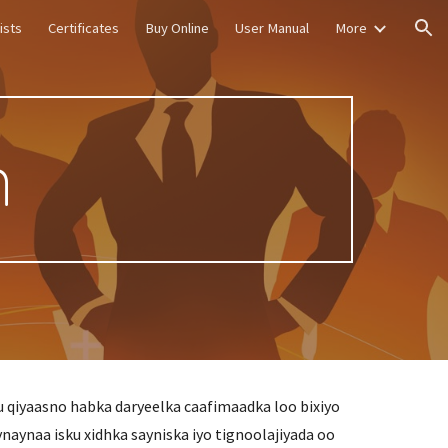
ists
Certificates
Buy Online
User Manual
More
ion
n
u qiyaasno habka daryeelka caafimaadka loo bixiyo
naynaa isku xidhka sayniska iyo tignoolajiyada oo