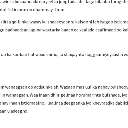
awinta bukaannada daryeelka joogtada ah - laga bilaabo faragelint
olol firfircoon oo dhammaystiran.
tiirta qalliinka waxay ku shaqeeyaan si kalsooni leh iyagoo isticm
ugu badbaadsan uguna waxtarka badan ee xaalado caafimaad oo ka
h - oo ka kooban hal-abuurnimo, la shaqaynta hoggaamiyeyaasha w
iin wanaagsan oo adduunka ah. Waxaan mas'uul ka nahay bulshooy
in wanaagsan. Waa inaan dhiirigelinaa horumarinta bulshada, iy
hay inaan isticmaalno, ilaalinta deegaanka iyo kheyraadka dabiic
aan u adeegno.