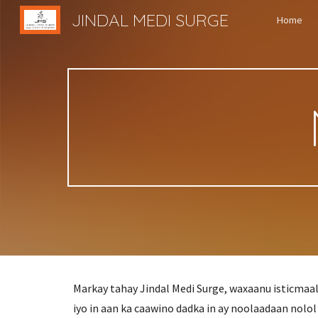
JINDAL MEDI SURGE
Home
Sk
Markay tahay Jindal Medi Surge, waxaanu isticmaal
iyo in aan ka caawino dadka in ay noolaadaan nolol