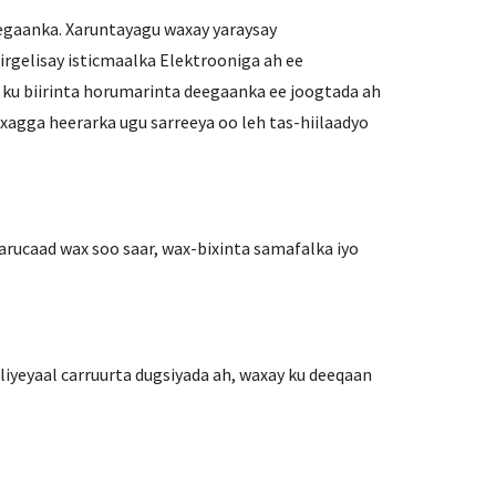
egaanka. Xaruntayagu waxay yaraysay
rgelisay isticmaalka Elektrooniga ah ee
 ku biirinta horumarinta deegaanka ee joogtada ah
gga heerarka ugu sarreeya oo leh tas-hiilaadyo
arucaad wax soo saar, wax-bixinta samafalka iyo
iyeyaal carruurta dugsiyada ah, waxay ku deeqaan