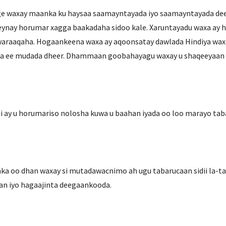
rge waxay maanka ku haysaa saamayntayada iyo saamayntayada de
ynay horumar xagga baakadaha sidoo kale. Xaruntayadu waxa ay hi
 waraaqaha. Hogaankeena waxa ay aqoonsatay dawlada Hindiya wax
a ee mudada dheer. Dhammaan goobahayagu waxay u shaqeeyaan xa
 si ay u horumariso nolosha kuwa u baahan iyada oo loo marayo tab
a oo dhan waxay si mutadawacnimo ah ugu tabarucaan sidii la-tal
han iyo hagaajinta deegaankooda.