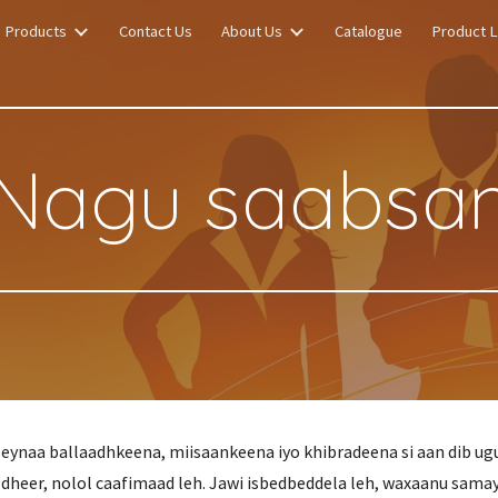
Products
Contact Us
About Us
Catalogue
Product L
ip to main content
Skip to navigat
Nagu saabsa
eynaa ballaadhkeena, miisaankeena iyo khibradeena si aan dib ug
 dheer, nolol caafimaad leh. Jawi isbedbeddela leh, waxaanu samay