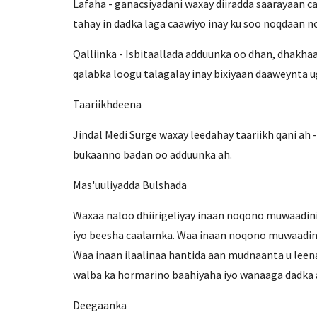
Lafaha - ganacsiyadani waxay diiradda saarayaan ca
tahay in dadka laga caawiyo inay ku soo noqdaan n
Qalliinka - Isbitaallada adduunka oo dhan, dhakhaa
qalabka loogu talagalay inay bixiyaan daaweynta 
Taariikhdeena
Jindal Medi Surge waxay leedahay taariikh qani a
bukaanno badan oo adduunka ah.
Mas'uuliyadda Bulshada
Waxaa naloo dhiirigeliyay inaan noqono muwaadin
iyo beesha caalamka. Waa inaan noqono muwaadini
Waa inaan ilaalinaa hantida aan mudnaanta u leena
walba ka hormarino baahiyaha iyo wanaaga dadka 
Deegaanka