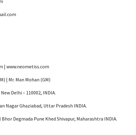
om
ail.com
om | www.neometiss.com
(HM) | Mr. Man Mohan (GM)
New Delhi – 110002, INDIA.
an Nagar Ghaziabad, Uttar Pradesh INDIA.
l Bhor Degmada Pune Khed Shivapur, Maharashtra INDIA.