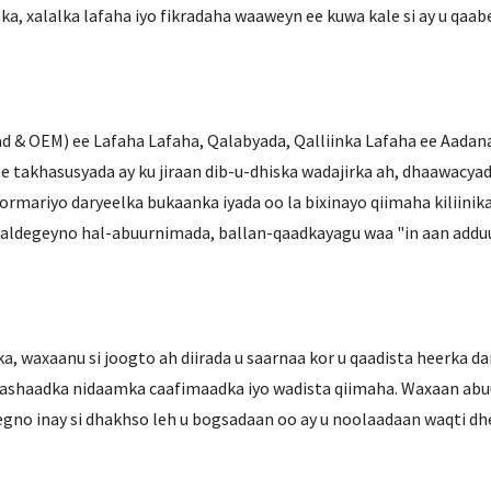
nka, xalalka lafaha iyo fikradaha waaweyn ee kuwa kale si ay u qa
 OEM) ee Lafaha Lafaha, Qalabyada, Qalliinka Lafaha ee Aadana
e takhasusyada ay ku jiraan dib-u-dhiska wadajirka ah, dhaawacyada
hormariyo daryeelka bukaanka iyada oo la bixinayo qiimaha kiliini
aldegeyno hal-abuurnimada, ballan-qaadkayagu waa "in aan addu
waxaanu si joogto ah diirada u saarnaa kor u qaadista heerka da
rashaadka nidaamka caafimaadka iyo wadista qiimaha. Waxaan abuu
gno inay si dhakhso leh u bogsadaan oo ay u noolaadaan waqti dhee