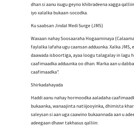
dhan si aanu isugu geyno khibradeena xagga qallii
iyo xalalka bukaan-socodka.
Ku saabsan Jindal Medi Surge (JMS)
Waxaan nahay Soosaaraha Hogaaminaya (Calaamad &
faylalka lafaha ugu caansan adduunka. Xalka JMS, e
daawada isboortiga, ayaa loogu talagalay in lagu 
caafimaadka adduunka oo dhan. Marka aan u dabba
caafimaadka".
Shirkadahayada
Haddi aanu nahay hormoodka aaladaha caafimaadka, 
bukaanka, wanaajinta natiijooyinka, dhimista kha
saleysan si aan uga caawino bukaannada aan u adee
adeegaan dhawr takhasus qalliin: