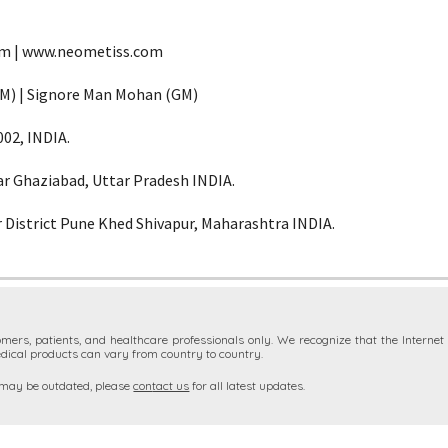
om | www.neometiss.com
HM) | Signore Man Mohan (GM)
002, INDIA.
r Ghaziabad, Uttar Pradesh INDIA.
 District Pune Khed Shivapur, Maharashtra INDIA.
mers, patients, and healthcare professionals only. We recognize that the Interne
dical products can vary from country to country.
may
be outdated, please
con
tact us
for all latest updates.