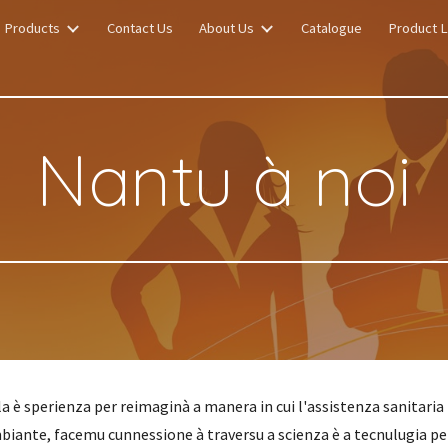
Products
Contact Us
About Us
Catalogue
Product L
ip to main content
Skip to navigat
Nantu à noi
 è sperienza per reimaginà a manera in cui l'assistenza sanitaria 
biante, facemu cunnessione à traversu a scienza è a tecnulugia 