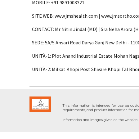
MOBILE: +91 9891008321
SITE WEB: www.jmshealth.com | www.jmsortho.c
CONTACT: Mr Nitin Jindal (MD) | Sra Neha Arora (
SEDE: 5A/5 Ansari Road Darya Ganj New Delhi - 110
UNITÀ-1: Plot Anand Industrial Estate Mohan Naga
UNITÀ-2: Milkat Khopi Post Shivare Khopi Tal Bhor
This information is intended for
use by custo
requirements, and product information for me
Information and Images given on the website