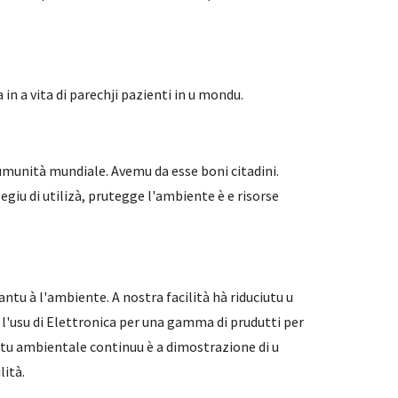
a in a vita di parechji pazienti in u mondu.
cumunità mundiale. Avemu da esse boni citadini.
giu di utilizà, prutegge l'ambiente è e risorse
ntu à l'ambiente. A nostra facilità hà riduciutu u
 l'usu di Elettronica per una gamma di prudutti per
mentu ambientale continuu è a dimostrazione di u
lità.