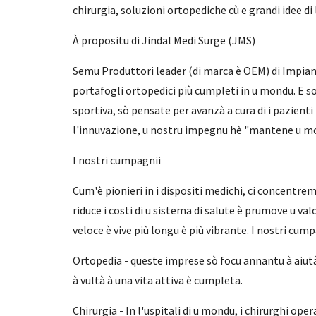
chirurgia, soluzioni ortopediche cù e grandi idee di 
À propositu di Jindal Medi Surge (JMS)
Semu Produttori leader (di marca è OEM) di Impiant
portafogli ortopedici più cumpleti in u mondu. E so
sportiva, sò pensate per avanzà a cura di i pazient
l'innuvazione, u nostru impegnu hè "mantene u mond
I nostri cumpagnii
Cum'è pionieri in i dispositi medichi, ci concentrem
riduce i costi di u sistema di salute è prumove u va
veloce è vive più longu è più vibrante. I nostri cum
Ortopedia - queste imprese sò focu annantu à aiutà i
à vultà à una vita attiva è cumpleta.
Chirurgia - In l'uspitali di u mondu, i chirurghi ope