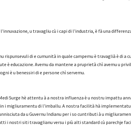
l'innuvazione, u travagliu cù i capi di l'industria, è fà una differenz
mu rispunsevuli di e cumunità in quale campemu è travaglià è di a 
ute è educazione. Avemu da mantene a pruprietà chì avemu u privile
sogni è u benessiri di e persone chì servemu.
 Medi Surge hè attentu à a nostra influenza è u nostru impattu anna
 in i migliuramentu di l'imballu. A nostra facilità hà implementatu
ricunnisciuta da u Guvernu Indianu per i so cuntributi à u migliura
 i nostri siti travaglianu versu i più alti standard cù parechje faci