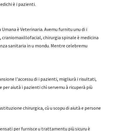
edichi è i pazienti.
 Umana è Veterinaria. Avemu furnitu unu di i
, craniomaxillofacial, chirurgia spinale è medicina
stenza sanitaria in u mondu. Mentre celebremu
ione l'accessu di i pazienti, migliurà i risultati,
e per aiutà i pazienti chì servemu à ricuperà più
ustituzione chirurgica, cù u scopu di aiutà e persone
 pensati per furnisce u trattamentu più sicuru è