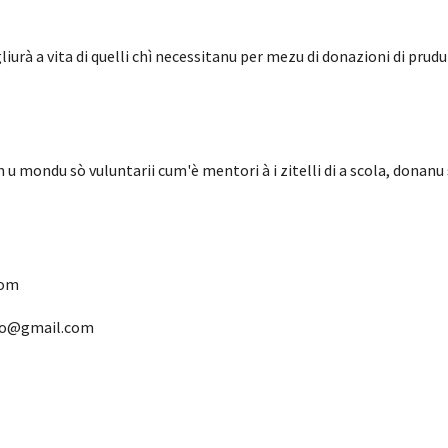
iurà a vita di quelli chì necessitanu per mezu di donazioni di prudut
e in u mondu sò vuluntarii cum'è mentori à i zitelli di a scola, dona
com
fo@gmail.com