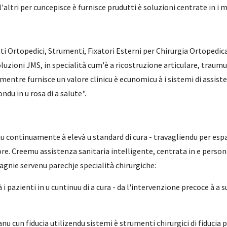
l'altri per cuncepisce è furnisce prudutti è soluzioni centrate in i m
i Ortopedici, Strumenti, Fixatori Esterni per Chirurgia Ortopedica
luzioni JMS, in specialità cum'è a ricostruzione articulare, traumu
i mentre furnisce un valore clinicu è ecunomicu à i sistemi di assi
u in u rosa di a salute".
u continuamente à elevà u standard di cura - travagliendu per espans
lore. Creemu assistenza sanitaria intelligente, centrata in e person
pagnie servenu parechje specialità chirurgiche:
 pazienti in u cuntinuu di a cura - da l'intervenzione precoce à a s
ranu cun fiducia utilizendu sistemi è strumenti chirurgici di fiducia