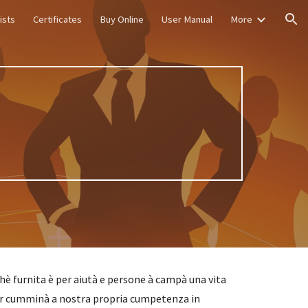
ists
Certificates
Buy Online
User Manual
More
ion
hè furnita è per aiutà e persone à campà una vita
per cumminà a nostra propria cumpetenza in