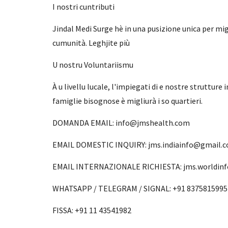
I nostri cuntributi
Jindal Medi Surge hè in una pusizione unica per migl
cumunità. Leghjite più
U nostru Voluntariismu
À u livellu lucale, l'impiegati di e nostre struttur
famiglie bisognose è migliurà i so quartieri.
DOMANDA EMAIL: info@jmshealth.com
EMAIL DOMESTIC INQUIRY: jms.indiainfo@gmail.
EMAIL INTERNAZIONALE RICHIESTA: jms.worldin
WHATSAPP / TELEGRAM / SIGNAL: +91 8375815995
FISSA: +91 11 43541982