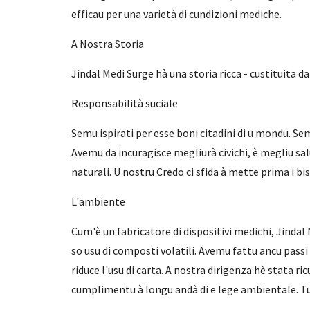
efficau per una varietà di cundizioni mediche.
A Nostra Storia
Jindal Medi Surge hà una storia ricca - custituita da 
Responsabilità suciale
Semu ispirati per esse boni citadini di u mondu. Se
Avemu da incuragisce megliurà civichi, è megliu sal
naturali. U nostru Credo ci sfida à mette prima i bi
L'ambiente
Cum'è un fabricatore di dispositivi medichi, Jindal
so usu di composti volatili. Avemu fattu ancu passi
riduce l'usu di carta. A nostra dirigenza hè stata 
cumplimentu à longu andà di e lege ambientale. Tutti