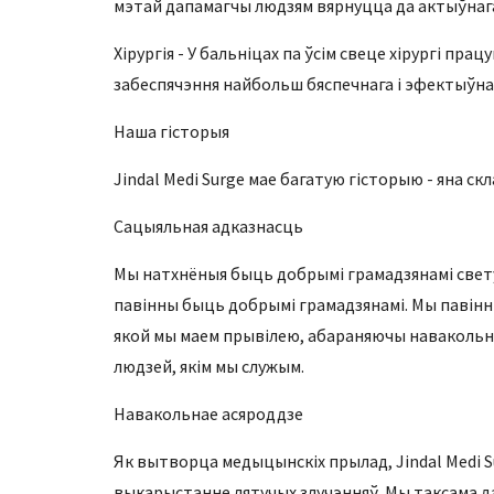
мэтай дапамагчы людзям вярнуцца да актыўнага
Хірургія - У бальніцах па ўсім свеце хірургі п
забеспячэння найбольш бяспечнага і эфектыўна
Наша гісторыя
Jindal Medi Surge мае багатую гісторыю - яна ск
Сацыяльная адказнасць
Мы натхнёныя быць добрымі грамадзянамі свету.
павінны быць добрымі грамадзянамі. Мы павінн
якой мы маем прывілею, абараняючы навакольна
людзей, якім мы служым.
Навакольнае асяроддзе
Як вытворца медыцынскіх прылад, Jindal Medi 
выкарыстанне лятучых злучэнняў. Мы таксама да