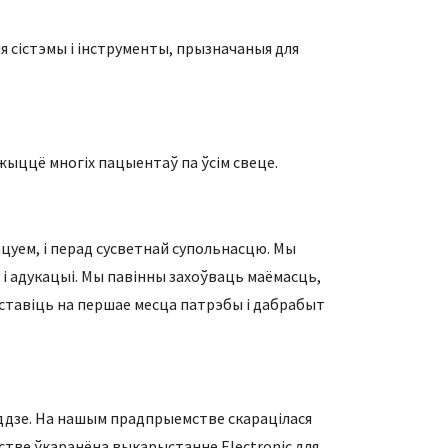
я сістэмы і інструменты, прызначаныя для
ў жыццё многіх пацыентаў па ўсім свеце.
ацуем, і перад сусветнай супольнасцю. Мы
і адукацыі. Мы павінны захоўваць маёмасць,
аставіць на першае месца патрэбы і дабрабыт
оддзе. На нашым прадпрыемстве скарацілася
стве ўкаранёна выкарыстанне Electronic для