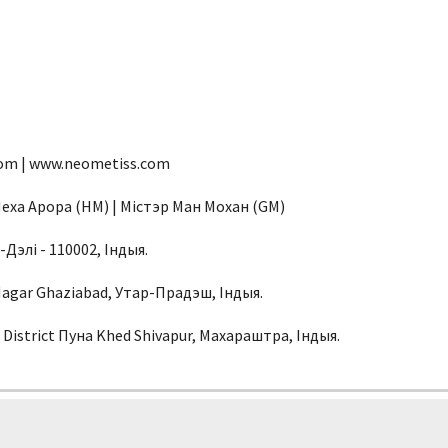
om | www.neometiss.com
еха Арора (HM) | Містэр Ман Мохан (GM)
Дэлі - 110002, Індыя.
Nagar Ghaziabad, Утар-Прадэш, Індыя.
 District Пуна Khed Shivapur, Махараштра, Індыя.