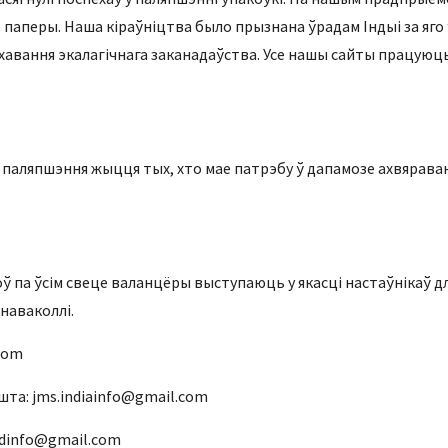
 паперы. Наша кіраўніцтва было прызнана ўрадам Індыі за яго
авання экалагічнага заканадаўства. Усе нашы сайты працуюць
ля паляпшэння жыцця тых, хто мае патрэбу ў дапамозе ахвярав
ў па ўсім свеце валанцёры выступаюць у якасці настаўнікаў д
наваколлі.
com
: jms.indiainfo@gmail.com
info@gmail.com