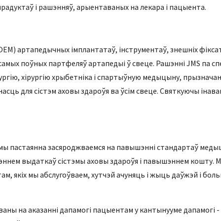
і прадуктаў і рашэнняў, арыентаваных на лекара і пацыента.
OEM) артапедычных імплантатаў, інструментаў, знешніх фікса
самых поўных партфеляў артапедыі ў свеце. Рашэнні JMS па 
рургію, хірургію хрыбетніка і спартыўную медыцыну, прызнача
асць для сістэм аховы здароўя ва ўсім свеце. Святкуючы інав
д, мы пастаянна засяроджваемся на павышэнні стандартаў мед
эннем выдаткаў сістэмы аховы здароўя і павышэннем кошту. 
ам, якіх мы абслугоўваем, хутчэй ачуняць і жыць даўжэй і бо
ы на аказанні дапамогі пацыентам у кантынууме дапамогі - а