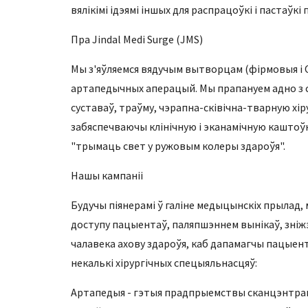
вялікімі ідэямі іншых для распрацоўкі і пастаўк
Пра Jindal Medi Surge (JMS)
Мы з'яўляемся вядучым вытворцам (фірмовыя і 
артапедычных аперацый. Мы прапануем адно з 
суставаў, траўму, чэрапна-сківічна-тварную хі
забяспечваючы клінічную і эканамічную каштоўн
"трымаць свет у ружовым колеры здароўя".
Нашы кампаніі
Будучы піянерамі ў галіне медыцынскіх прыла
доступу пацыентаў, паляпшэннем вынікаў, зніж
чалавека ахову здароўя, каб дапамагчы пацыент
некалькі хірургічных спецыяльнасцяў:
Артапедыя - гэтыя прадпрыемствы сканцэнтраван