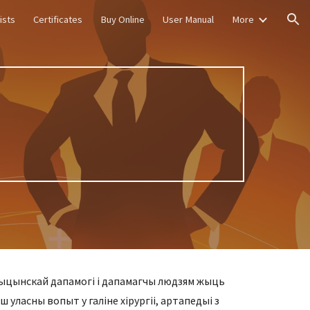
ists
Certificates
Buy Online
User Manual
More
ion
дыцынскай дапамогі і дапамагчы людзям жыць
 уласны вопыт у галіне хірургіі, артапедыі з