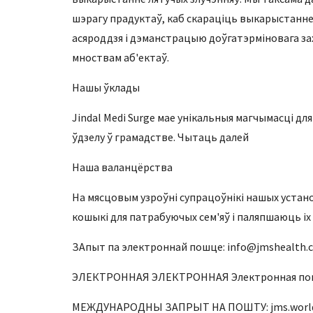
шэрагу прадуктаў, каб скараціць выкарыстанне
асяроддзя і дэманстрацыю доўгатэрміновага зах
мноствам аб'ектаў.
Нашы ўклады
Jindal Medi Surge мае унікальныя магчымасці д
ўдзелу ў грамадстве. Чытаць далей
Наша валанцёрства
На мясцовым узроўні супрацоўнікі нашых устано
кошыкі для патрабуючых сем'яў і паляпшаюць іх 
ЗАпыт па электроннай пошце: info@jmshealth.
ЭЛЕКТРОННАЯ ЭЛЕКТРОННАЯ Электронная пошта
МЕЖДУНАРОДНЫ ЗАПРЫТ НА ПОШТУ: jms.world