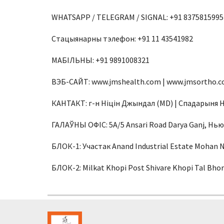
WHATSAPP / TELEGRAM / SIGNAL: +91 8375815995
Стацыянарны тэлефон: +91 11 43541982
МАБІЛЬНЫ: +91 9891008321
ВЭБ-САЙТ: www.jmshealth.com | www.jmsortho.c
КАНТАКТ: г-н Ніцін Джындал (MD) | Спадарыня Н
ГАЛАЎНЫ ОФІС: 5A/5 Ansari Road Darya Ganj, Нью-
БЛОК-1: Участак Anand Industrial Estate Mohan 
БЛОК-2: Milkat Khopi Post Shivare Khopi Tal Bhor