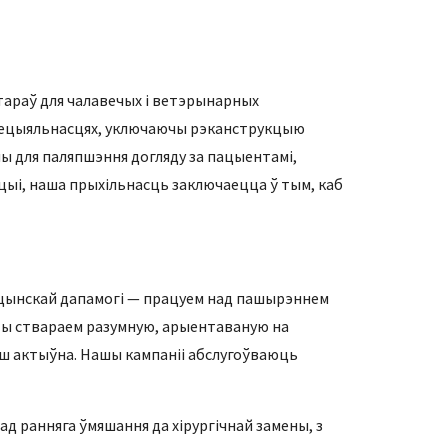
тараў для чалавечых і ветэрынарных
спецыяльнасцях, уключаючы рэканструкцыю
ны для паляпшэння догляду за пацыентамі,
ацыі, наша прыхільнасць заключаецца ў тым, каб
ыцынскай дапамогі — працуем над пашырэннем
Мы ствараем разумную, арыентаваную на
льш актыўна. Нашы кампаніі абслугоўваюць
д ранняга ўмяшання да хірургічнай замены, з