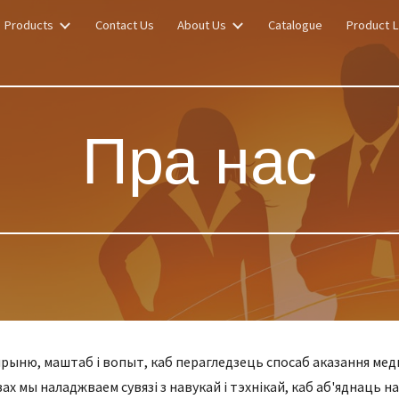
Products
Contact Us
About Us
Catalogue
Product L
ip to main content
Skip to navigat
Пра нас
ырыню, маштаб і вопыт, каб перагледзець спосаб аказання ме
х мы наладжваем сувязі з навукай і тэхнікай, каб аб'яднаць наш