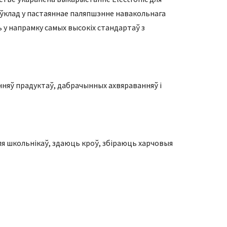
 ўклад у пастаяннае паляпшэнне навакольнага
 у напрамку самых высокіх стандартаў з
анняў прадуктаў, дабрачынных ахвяраванняў і
ля школьнікаў, здаюць кроў, збіраюць харчовыя