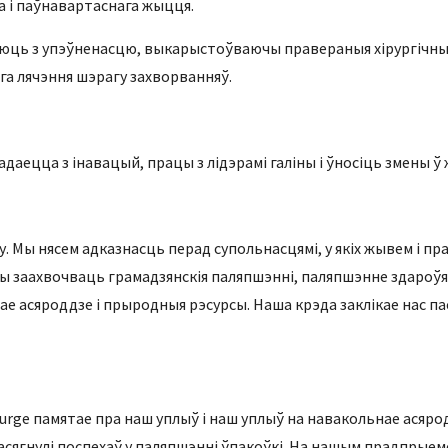
 і паўнавартаснага жыцця.
рацуюць з упэўненасцю, выкарыстоўваючы правераныя хірургічны
га лячэння шэрагу захворванняў.
ладаецца з інавацый, працы з лідэрамі галіны і ўносіць змены 
 Мы нясем адказнасць перад супольнасцямі, у якіх жывем і пр
ы заахвочваць грамадзянскія паляпшэнні, паляпшэнне здароўя 
е асяроддзе і прыродныя рэсурсы. Наша крэда заклікае нас п
Surge памятае пра наш уплыў і наш уплыў на навакольнае асяр
сягнулі поспехаў у паляпшэнні ўпакоўкі. На нашым прадпрыем