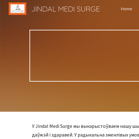
JINDAL MEDI SURGE
Home
Sk
У Jindal Medi Surge мы выкарыстоўваем нашу ш
даўжэй і здаравей. У радыкальна зменлівых умова