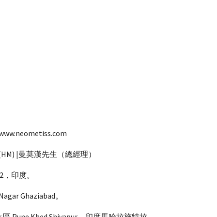
www.neometiss.com
a 女士 (HM) |曼莫漢先生（總經理）
0002，印度。
ar Ghaziabad。
al Bhor 區 Pune Khed Shivapur，印度馬哈拉施特拉。