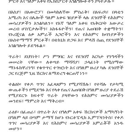
ምርት እና ዓለም አቀፍ የኤክስፖርት አገልግሎቶችን ያካትታሉ።
በእስያ፣ በአውሮፓ፣ በመካከለኛው ምስራቅ፣ በአፍሪካ፣ በላቲን
አሜሪካ እና በሌሎች ዓለም አቀፍ ገበያዎች ላሉ ደንበኞች የሕክምና
መሳሪያዎችን እንልካለን። የእኛ ዓለም አቀፍ የአቅርቦት አውታረ
መረብ ሆስፒታሎችን፣ አከፋፋዮችን፣ የጤና አጠባበቅ ተቋማትን፣
የኦሪጂናል ዕቃ አምራች አጋሮችን እና የሕክምና ኩባንያዎችን
በአስተማማኝ ምርቶች፣ በቴክኒክ ድጋፍ እና ምላሽ ሰጪ የደንበኞች
አገልግሎት ይደግፋል።
ጥራት፣ ደህንነት፣ ሥነ ምግባር እና የደንበኛ እርካታ የንግዳችን
መሠረት ናቸው። ለቀጣይ ማሻሻያ፣ ኃላፊነት የሚሰማው
ማኑፋክቸሪንግ፣ የቁጥጥር ተገዢነት እና በዓለም ዙሪያ ካሉ ደንበኞች
ጋር የረጅም ጊዜ ሽርክና ለማድረግ ቁርጠኛ ነን።
ተልዕኮ፡ የቀዶ ጥገና አፈጻጸምን የሚያሻሽሉ፣ የተሻሉ የታካሚ
ውጤቶችን የሚደግፉ እና የላቀ የጤና አጠባበቅ በዓለም ዙሪያ ተደራሽ
የሚያደርጉ ከፍተኛ ጥራት ያላቸውን የሕክምና መሳሪያዎችን
መንደፍ፣ ማምረት እና ማቅረብ።
ራዕይ፡ በፈጠራ፣ በጥራት እና በዓለም አቀፍ ሽርክናዎች አማካኝነት
በዓለም ላይ በጣም ታማኝ ከሆኑ የኦርቶፔዲክ ኢምፕላንትስ፣ የቀዶ
ጥገና መሳሪያዎች እና የሕክምና መሳሪያዎች አምራቾች አንዱ
መሆን።