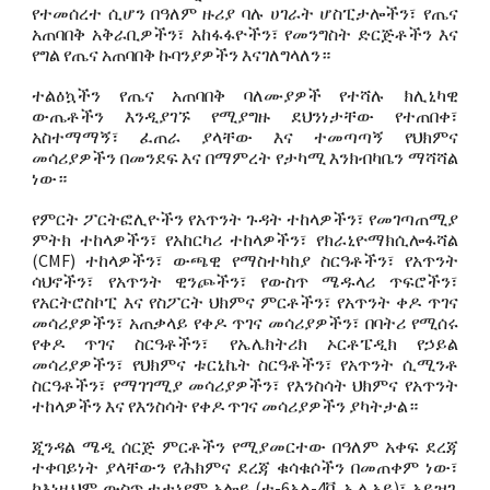
የተመሰረተ ሲሆን በዓለም ዙሪያ ባሉ ሀገራት ሆስፒታሎችን፣ የጤና
አጠባበቅ አቅራቢዎችን፣ አከፋፋዮችን፣ የመንግስት ድርጅቶችን እና
የግል የጤና አጠባበቅ ኩባንያዎችን እናገለግላለን።
ተልዕኳችን የጤና አጠባበቅ ባለሙያዎች የተሻሉ ክሊኒካዊ
ውጤቶችን እንዲያገኙ የሚያግዙ ደህንነታቸው የተጠበቀ፣
አስተማማኝ፣ ፈጠራ ያላቸው እና ተመጣጣኝ የህክምና
መሳሪያዎችን በመንደፍ እና በማምረት የታካሚ እንክብካቤን ማሻሻል
ነው።
የምርት ፖርትፎሊዮችን የአጥንት ጉዳት ተከላዎችን፣ የመገጣጠሚያ
ምትክ ተከላዎችን፣ የአከርካሪ ተከላዎችን፣ የክራኒዮማክሲሎፋሻል
(CMF) ተከላዎችን፣ ውጫዊ የማስተካከያ ስርዓቶችን፣ የአጥንት
ሳህኖችን፣ የአጥንት ዊንጮችን፣ የውስጥ ሜዱላሪ ጥፍሮችን፣
የአርትሮስኮፒ እና የስፖርት ህክምና ምርቶችን፣ የአጥንት ቀዶ ጥገና
መሳሪያዎችን፣ አጠቃላይ የቀዶ ጥገና መሳሪያዎችን፣ በባትሪ የሚሰሩ
የቀዶ ጥገና ስርዓቶችን፣ የኤሌክትሪክ ኦርቶፔዲክ የኃይል
መሳሪያዎችን፣ የህክምና ቱርኒኬት ስርዓቶችን፣ የአጥንት ሲሚንቶ
ስርዓቶችን፣ የማገገሚያ መሳሪያዎችን፣ የእንስሳት ህክምና የአጥንት
ተከላዎችን እና የእንስሳት የቀዶ ጥገና መሳሪያዎችን ያካትታል።
ጂንዳል ሜዲ ሰርጅ ምርቶችን የሚያመርተው በዓለም አቀፍ ደረጃ
ተቀባይነት ያላቸውን የሕክምና ደረጃ ቁሳቁሶችን በመጠቀም ነው፣
ከእነዚህም ውስጥ ቲታኒየም አሎይ (ቲ-6አል-4ቪ ኢሊአይ)፣ አይዝጌ