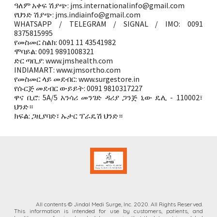
ዓለም አቀፍ ሽያጭ: jms.internationalinfo@gmail.com
የህንድ ሽያጭ: jms.indiainfo@gmail.com
WHATSAPP / TELEGRAM / SIGNAL / IMO: 0091
8375815995
የመስመር ስልክ: 0091 11 43541982
ሞባይል: ​​0091 9891008321
ድር ጣቢያ: www.jmshealth.com
INDIAMART: www.jmsortho.com
የመስመር ላይ መደብር: www.surgestore.in
የሱርጅ መደብር ውይይት: 0091 9810317227
ዋና ቢሮ: 5A/5 አንሳሪ መንገድ ዳሪያ ጋንጅ ኒው ዴሊ - 110002፣
ህንድ።
ክፍል: ጋዚያባድ፣ ኡታር ፕራዴሽ ህንድ።
All contents © Jindal Medi Surge, Inc. 2020. All Rights Reserved.
This information is intended for
use by customers, patients, and