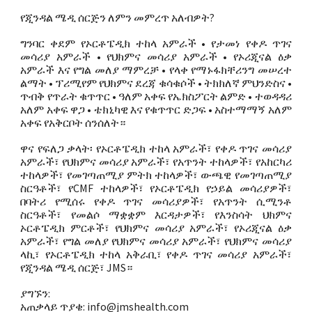
የጂንዳል ሜዲ ሰርጅን ለምን መምረጥ አለብዎት?
ግንባር ቀደም የኦርቶፔዲክ ተከላ አምራች • የታመነ የቀዶ ጥገና
መሳሪያ አምራች • የህክምና መሳሪያ አምራች • የኦሪጂናል ዕቃ
አምራች እና የግል መለያ ማምረቻ • የላቀ የማኑፋክቸሪንግ መሠረተ
ልማት • ፕሪሚየም የህክምና ደረጃ ቁሳቁሶች • ትክክለኛ ምህንድስና •
ጥብቅ የጥራት ቁጥጥር • ዓለም አቀፍ የኤክስፖርት ልምድ • ተወዳዳሪ
አለም አቀፍ ዋጋ • ቴክኒካዊ እና የቁጥጥር ድጋፍ • አስተማማኝ አለም
አቀፍ የአቅርቦት ሰንሰለት።
ዋና የፍለጋ ቃላት፡ የኦርቶፔዲክ ተከላ አምራች፣ የቀዶ ጥገና መሳሪያ
አምራች፣ የህክምና መሳሪያ አምራች፣ የአጥንት ተከላዎች፣ የአከርካሪ
ተከላዎች፣ የመገጣጠሚያ ምትክ ተከላዎች፣ ውጫዊ የመገጣጠሚያ
ስርዓቶች፣ የCMF ተከላዎች፣ የኦርቶፔዲክ የኃይል መሳሪያዎች፣
በባትሪ የሚሰሩ የቀዶ ጥገና መሳሪያዎች፣ የአጥንት ሲሚንቶ
ስርዓቶች፣ የመልሶ ማቋቋም እርዳታዎች፣ የእንስሳት ህክምና
ኦርቶፔዲክ ምርቶች፣ የህክምና መሳሪያ አምራች፣ የኦሪጂናል ዕቃ
አምራች፣ የግል መለያ የህክምና መሳሪያ አምራች፣ የህክምና መሳሪያ
ላኪ፣ የኦርቶፔዲክ ተከላ አቅራቢ፣ የቀዶ ጥገና መሳሪያ አምራች፣
የጂንዳል ሜዲ ሰርጅ፣ JMS።
ያግኙን:
አጠቃላይ ጥያቄ: info@jmshealth.com