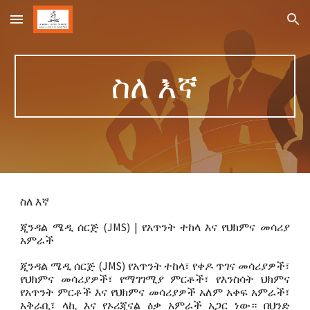
Skip to main content
Skip to navigation
ስለ እኛ
ስለ እኛ
ጂንዳል ሜዲ ሰርጅ (JMS) | የአጥንት ተከላ እና የህክምና መሳሪያ
አምራች
ጂንዳል ሜዲ ሰርጅ (JMS) የአጥንት ተከላ፣ የቀዶ ጥገና መሳሪያዎች፣
የህክምና መሳሪያዎች፣ የማገገሚያ ምርቶች፣ የእንስሳት ህክምና
የአጥንት ምርቶች እና የህክምና መሳሪያዎች አለም አቀፍ አምራች፣
አቅራቢ፣ ላኪ እና የኦሪጂናል ዕቃ አምራች አጋር ነው። በህንድ