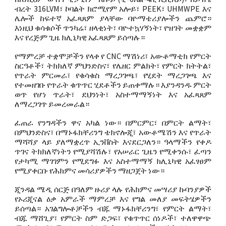
ብረት 316LVM፣ ኮባልት ክሮሚየም አሎይ፣ PEEK፣ UHMWPE እና
ሌሎች ከፍተኛ አፈጻጸም ያላቸው ባዮማቴሪያሎችን ጨምሮ።
እነዚህ ቁሳቁሶች ጥንካሬ፣ ዘላቂነት፣ ባዮተኳሃኝነት፣ የዝገት መቋቋም
እና የረጅም ጊዜ ክሊኒካዊ አፈጻጸም ይሰጣሉ።
የማምረቻ ተቋሞቻችን የላቀ የ CNC ማሽነሪ፣ አውቶማቲክ የምርት
ስርዓቶች፣ ትክክለኛ ምህንድስና፣ የሌዘር ምልክት፣ የምርት ክትትል፣
የጥራት ምርመራ፣ የቁሳቁስ ማረጋገጫ፣ የሂደት ማረጋገጫ እና
የተመዘገቡ የጥራት ቁጥጥር ሂደቶችን ይጠቀማሉ። እያንዳንዱ ምርት
ወጥ የሆነ ጥራት፣ ደህንነት፣ አስተማማኝነት እና አፈጻጸም
ለማረጋገጥ ይመረመራል።
ፈጠራ የንግዳችን ዋና አካል ነው። በምርምር፣ በምርት ልማት፣
በምህንድስና፣ በማኑፋክቸሪንግ ቴክኖሎጂ፣ አውቶሜሽን እና የጥራት
ማሻሻያ ላይ ያለማቋረጥ ኢንቨስት እናደርጋለን። ዓላማችን የቀዶ
ጥገና ትክክለኛነትን የሚያሻሽሉ፣ የአሠራር ጊዜን የሚቀንሱ፣ ፈጣን
የታካሚ ማገገምን የሚደግፉ እና አስተማማኝ ክሊኒካዊ አፈፃፀም
የሚያቀርቡ የሕክምና መሳሪያዎችን ማዘጋጀት ነው።
ጂንዳል ሜዲ ሰርጅ በዓለም ዙሪያ ላሉ የሕክምና መሣሪያ ኩባንያዎች
የኦሪጂናል ዕቃ አምራች ማምረቻ እና የግል መለያ መፍትሄዎችን
ይሰጣል። አገልግሎቶቻችን ብጁ ማኑፋክቸሪንግ፣ የምርት ልማት፣
ብጁ ማሸጊያ፣ የምርት ስም ድጋፍ፣ የቁጥጥር ሰነዶች፣ ተለዋዋጭ