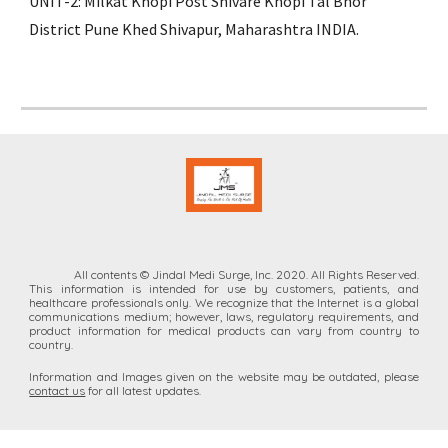
UNIT-2: Milkat Khopi Post Shivare Khopi Tal Bhor
District Pune Khed Shivapur, Maharashtra INDIA.
All contents © Jindal Medi Surge, Inc. 2020. All Rights Reserved.
This information is intended for
use by customers, patients, and
healthcare professionals only. We recognize that the Internet is a global
communications medium;
however, laws,
regulatory requirements, and
product information for medical products can vary from country to
country.
Information and Images given on the website
may
be outdated, please
con
tact us
for all latest updates.